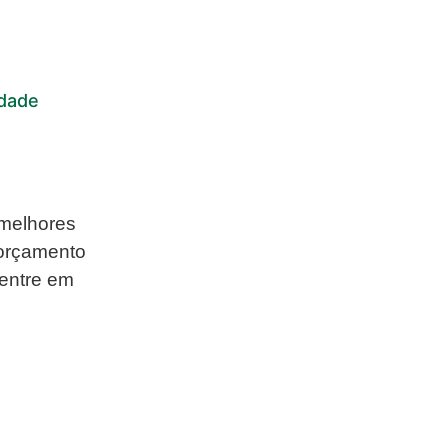
idade
 melhores
 orçamento
 entre em